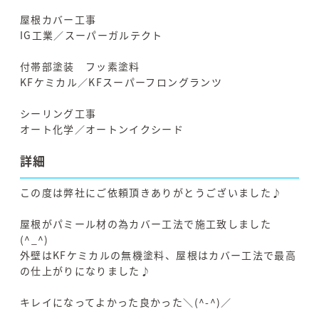
屋根カバー工事
IG工業／スーパーガルテクト
付帯部塗装 フッ素塗料
KFケミカル／KFスーパーフロングランツ
シーリング工事
オート化学／オートンイクシード
詳細
この度は弊社にご依頼頂きありがとうございました♪
屋根がパミール材の為カバー工法で施工致しました
(^_^)
外壁はKFケミカルの無機塗料、屋根はカバー工法で最高
の仕上がりになりました♪
キレイになってよかった良かった＼(^-^)／